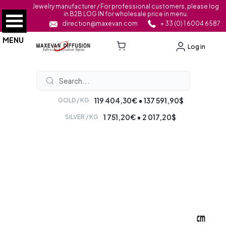
Jewelry manufacturer / For professional customers, please log
in B2B LOG IN for wholesale price in menu.
direction@maxevan.com
+ 33 (0) 1 6004 6587
MENU
Log in
119 404,30€ • 137 591,90$
GOLD / KG
1 751,20€ • 2 017,20$
SILVER / KG