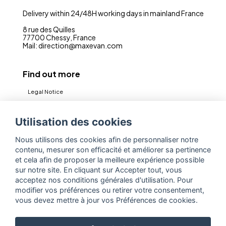
Delivery within 24/48H working days in mainland France
8 rue des Quilles
77700 Chessy, France
Mail: direction@maxevan.com
Find out more
Legal Notice
CGV
Utilisation des cookies
Privacy policy (RGPD)
Nous utilisons des cookies afin de personnaliser notre
Contact
contenu, mesurer son efficacité et améliorer sa pertinence
Espace Pro
et cela afin de proposer la meilleure expérience possible
sur notre site. En cliquant sur Accepter tout, vous
acceptez nos conditions générales d'utilisation. Pour
Jewelry designer and manufacturer
modifier vos préférences ou retirer votre consentement,
vous devez mettre à jour vos Préférences de cookies.
925 sterling silver jewelry wholesaler
Jewelry wholesaler and manufacturer