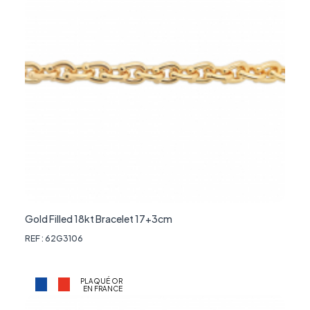
Gold Filled 18kt Bracelet 17+3cm
REF : 62G3106
PLAQUÉ OR
EN FRANCE