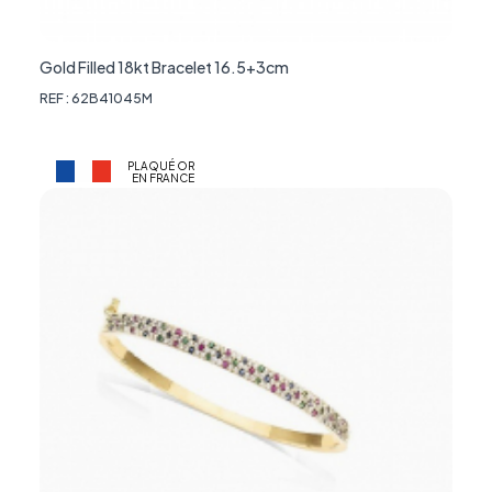
Gold Filled 18kt Bracelet 16.5+3cm
REF : 62B41045M
PLAQUÉ OR
EN FRANCE