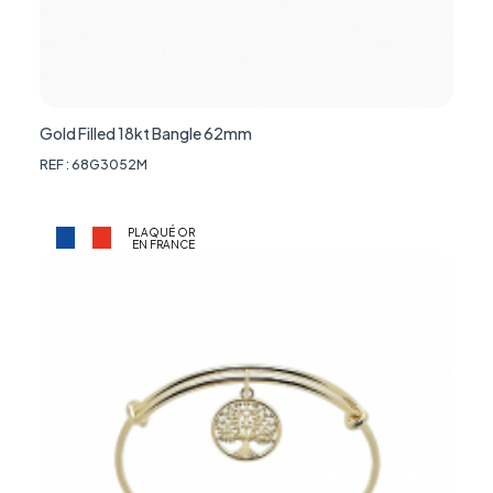
Gold Filled 18kt Bangle 62mm
REF : 68G3052M
PLAQUÉ OR
EN FRANCE