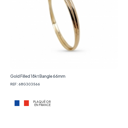
Gold Filled 18kt Bangle 66mm
REF : 68G303566
PLAQUÉ OR
EN FRANCE