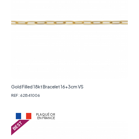
Gold Filled 18kt Bracelet 16+3cm VS
REF : 62B41006
PLAQUÉ OR
EN FRANCE
BEST