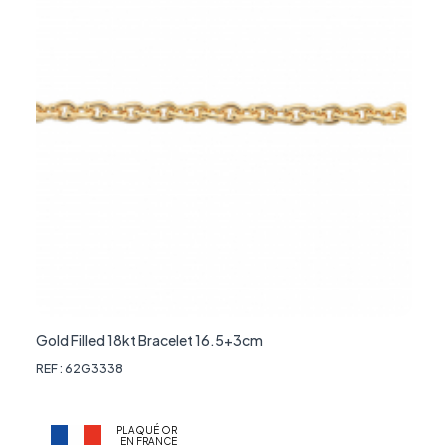
Gold Filled 18kt Bracelet 16.5+3cm
REF : 62G3338
PLAQUÉ OR
EN FRANCE