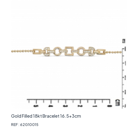
Gold Filled 18kt Bracelet 16.5+3cm
REF : 62G10015