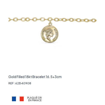
Gold Filled 18kt Bracelet 16.5+3cm
REF : 62B40908
PLAQUÉ OR
EN FRANCE