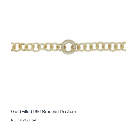
Gold Filled 18kt Bracelet 16+3cm
REF : 62G3134