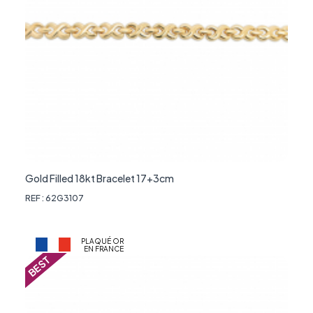
Gold Filled 18kt Bracelet 17+3cm
REF : 62G3107
PLAQUÉ OR
EN FRANCE
BEST