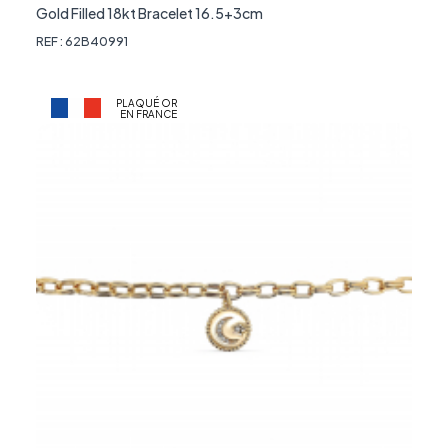
Gold Filled 18kt Bracelet 16.5+3cm
REF : 62B40991
PLAQUÉ OR
EN FRANCE