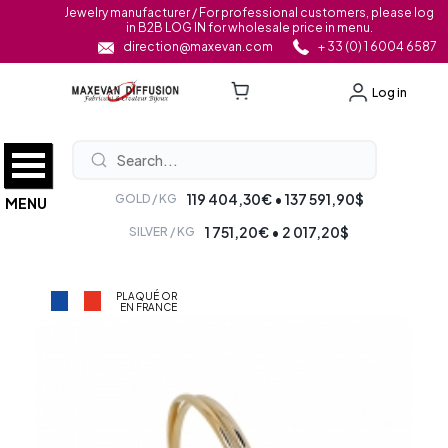
Jewelry manufacturer / For professional customers, please log
in B2B LOG IN for wholesale price in menu.
direction@maxevan.com
+ 33 (0) 1 6004 6587
Log in
119 404,30€ • 137 591,90$
GOLD / KG
MENU
1 751,20€ • 2 017,20$
SILVER / KG
PLAQUÉ OR
EN FRANCE