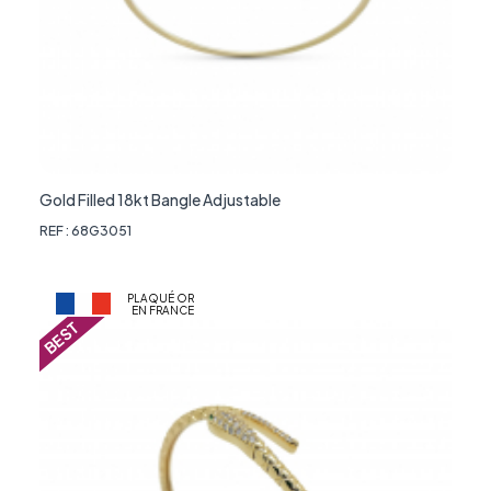
Gold Filled 18kt Bangle Adjustable
REF : 68G3051
PLAQUÉ OR
EN FRANCE
BEST