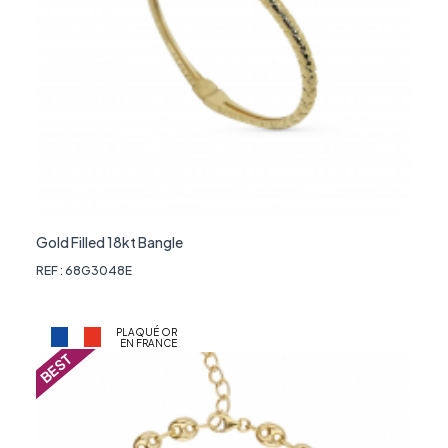
Gold Filled 18kt Bangle
REF : 68G3048E
PLAQUÉ OR
EN FRANCE
BEST