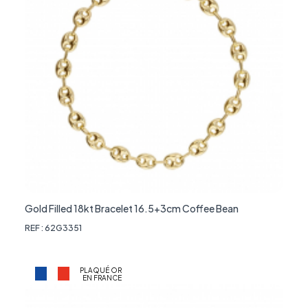
Gold Filled 18kt Bracelet 16.5+3cm Coffee Bean
REF : 62G3351
PLAQUÉ OR
EN FRANCE