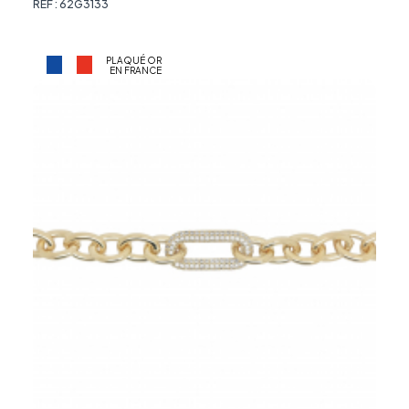
REF : 62G3133
PLAQUÉ OR
EN FRANCE