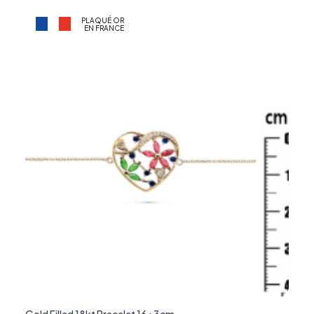
PLAQUÉ OR
EN FRANCE
Gold Filled 18kt Bracelet 16+3cm