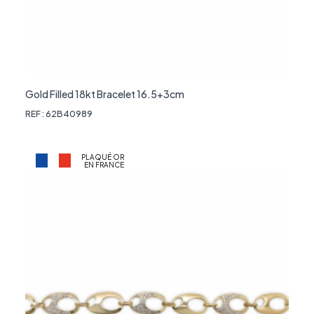
Gold Filled 18kt Bracelet 16.5+3cm
REF : 62B40989
PLAQUÉ OR
EN FRANCE