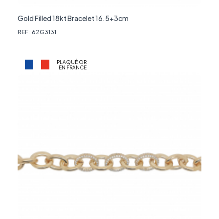
Gold Filled 18kt Bracelet 16.5+3cm
REF : 62G3131
PLAQUÉ OR
EN FRANCE