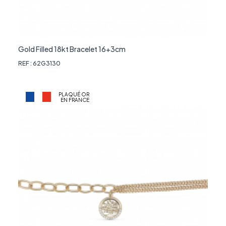
Gold Filled 18kt Bracelet 16+3cm
REF : 62G3130
PLAQUÉ OR
EN FRANCE