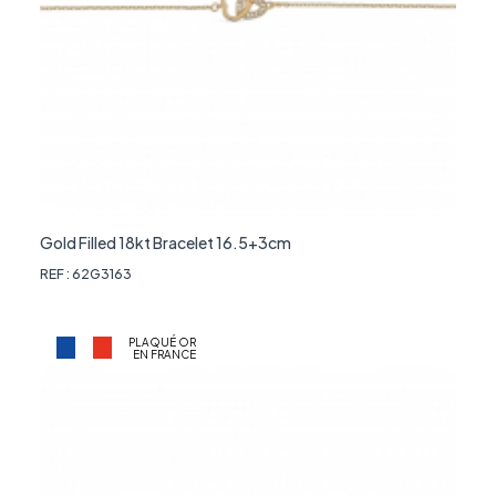
Gold Filled 18kt Bracelet 16.5+3cm
REF : 62G3163
PLAQUÉ OR
EN FRANCE