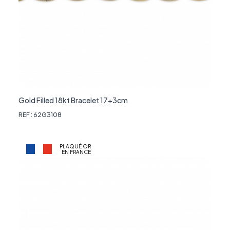
Gold Filled 18kt Bracelet 17+3cm
REF : 62G3108
PLAQUÉ OR
EN FRANCE