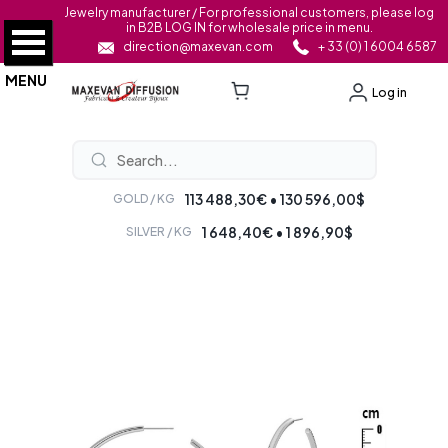
Jewelry manufacturer / For professional customers, please log
in B2B LOG IN for wholesale price in menu.
direction@maxevan.com
+ 33 (0) 1 6004 6587
MENU
Log in
113 488,30€ • 130 596,00$
GOLD / KG
1 648,40€ • 1 896,90$
SILVER / KG