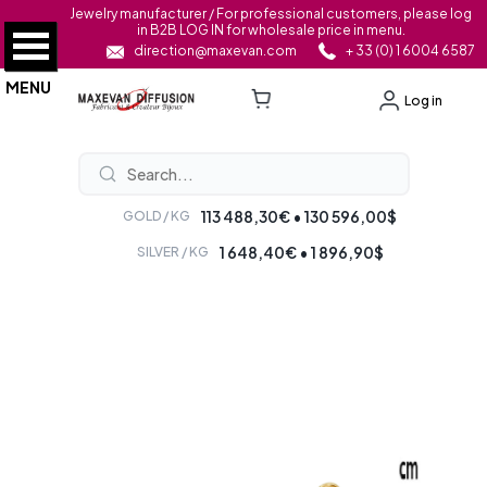
Jewelry manufacturer / For professional customers, please log
in B2B LOG IN for wholesale price in menu.
direction@maxevan.com
+ 33 (0) 1 6004 6587
MENU
Log in
113 488,30€ • 130 596,00$
GOLD / KG
1 648,40€ • 1 896,90$
SILVER / KG