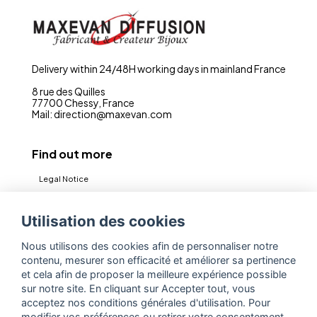
Delivery within 24/48H working days in mainland France
8 rue des Quilles
77700 Chessy, France
Mail: direction@maxevan.com
Find out more
Legal Notice
CGV
Utilisation des cookies
Privacy policy (RGPD)
Nous utilisons des cookies afin de personnaliser notre
Contact
contenu, mesurer son efficacité et améliorer sa pertinence
Espace Pro
et cela afin de proposer la meilleure expérience possible
sur notre site. En cliquant sur Accepter tout, vous
acceptez nos conditions générales d'utilisation. Pour
Jewelry designer and manufacturer
modifier vos préférences ou retirer votre consentement,