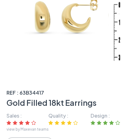
REF : 63B34417
Gold Filled 18kt Earrings
Sales :
Quality :
Design :
view by Maxevan teams