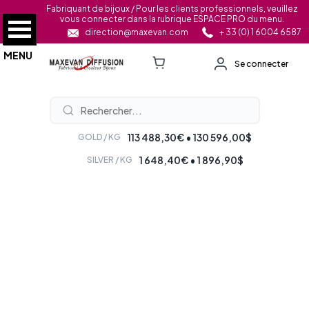
Fabriquant de bijoux / Pour les clients professionnels, veuillez
vous connecter dans la rubrique ESPACE PRO du menu.
direction@maxevan.com
+ 33 (0) 1 6004 6587
MENU
Se connecter
113 488,30€ • 130 596,00$
GOLD / KG
1 648,40€ • 1 896,90$
SILVER / KG