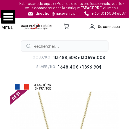
Fabriquant de bijoux / Pour les clients professionnels, veuillez
vous connecter dans la rubrique ESPACE PRO du menu.
direction@maxevan.com
+ 33 (0) 1 6004 6587
Se connecter
MENU
113 488,30€ • 130 596,00$
GOLD / KG
1 648,40€ • 1 896,90$
SILVER / KG
PLAQUÉ OR
EN FRANCE
BEST