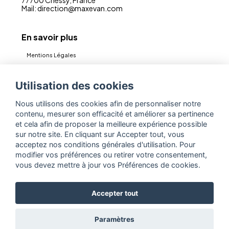
Mail: direction@maxevan.com
En savoir plus
Mentions Légales
CGV
Utilisation des cookies
Politique de confidentialité (RGPD)
Nous utilisons des cookies afin de personnaliser notre
Contact
contenu, mesurer son efficacité et améliorer sa pertinence
Espace Pro
et cela afin de proposer la meilleure expérience possible
sur notre site. En cliquant sur Accepter tout, vous
acceptez nos conditions générales d'utilisation. Pour
Fabriquant et créateur de bijoux
modifier vos préférences ou retirer votre consentement,
vous devez mettre à jour vos Préférences de cookies.
Grossiste en bijoux Argent massif 925
Grossiste et fabrication de bijoux
Accepter tout
Grossiste en bijoux Plaqué OR
Paramètres