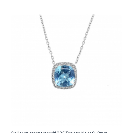
Collier en argent massif 925 Topaze bleue 9x9mm