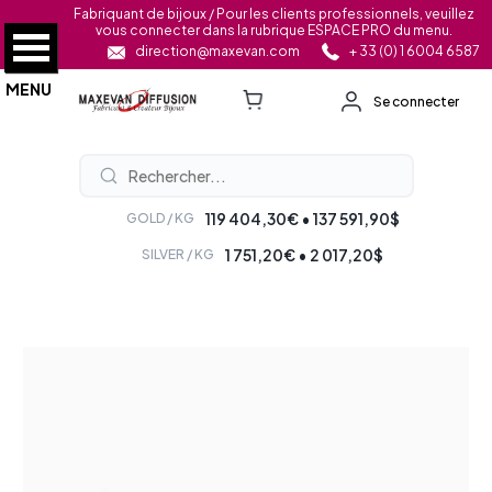
Fabriquant de bijoux / Pour les clients professionnels, veuillez
vous connecter dans la rubrique ESPACE PRO du menu.
direction@maxevan.com
+ 33 (0) 1 6004 6587
MENU
Se connecter
119 404,30€ • 137 591,90$
GOLD / KG
1 751,20€ • 2 017,20$
SILVER / KG