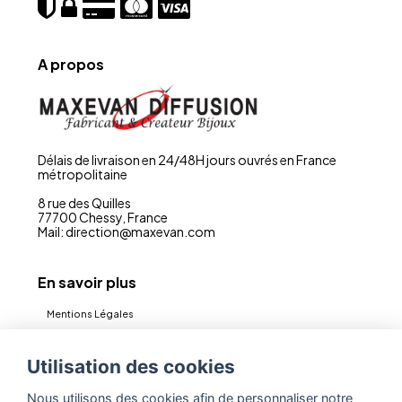
A propos
Délais de livraison en 24/48H jours ouvrés en France
métropolitaine
8 rue des Quilles
77700 Chessy, France
Mail: direction@maxevan.com
En savoir plus
Mentions Légales
CGV
Utilisation des cookies
Politique de confidentialité (RGPD)
Nous utilisons des cookies afin de personnaliser notre
Contact