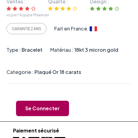
Ventes :
Qualité :
Design :
vu par l'équipe Maxevan
Fait en France
GARANTIE 2 ANS
Type :
Bracelet
Matériau :
18kt 3 micron gold
Categorie :
Plaqué Or 18 carats
Se Connecter
Paiement sécurisé